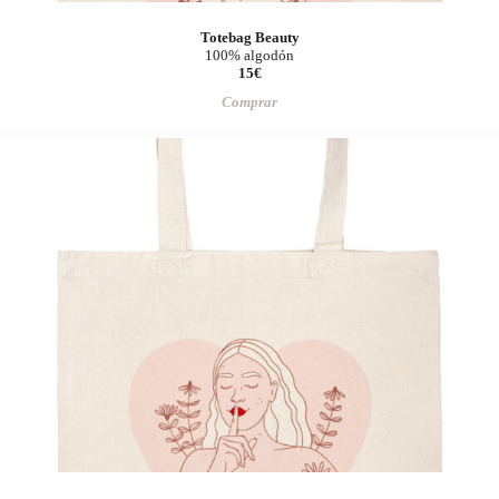
Totebag Beauty
100% algodón
15€
Comprar