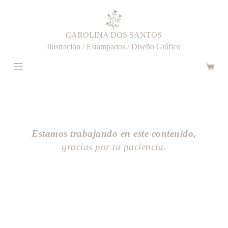
S
a
l
CAROLINA DOS SANTOS
t
a
Ilustración / Estampados / Diseño Gráfico
r
a
Carro
l
de
c
compr
o
n
t
e
n
Estamos trabajando en este contenido,
i
gracias por tu paciencia.
d
o