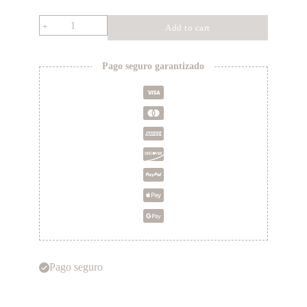
Lámina
Add to cart
Niña
y
Vaca
quantity
Pago seguro garantizado
Pago seguro